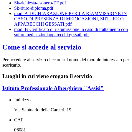
Sk-richiesta-esonero-EF.pdf
Sk-ritiro-diploma.pdf
mod. A-DICHIARAZIONE PER LA RIAMMISSIONE IN
CASO DI PRESENZA DI MEDICAZIONI, SUTURE O
APPARECCHI GESSATI.pdf
mod. B-Certificato di riammissione in caso di trattamento con
suturemedicazioniapparecchi gessati.pdf
Come si accede al servizio
Per accedere al servizio cliccare sul nome del modulo interessato per
scaricarlo.
Luoghi in cui viene erogato il servizio
Istituto Professionale Alberghiero "Assisi"
Indirizzo
Via Santuario delle Carceri, 19
CAP
06081