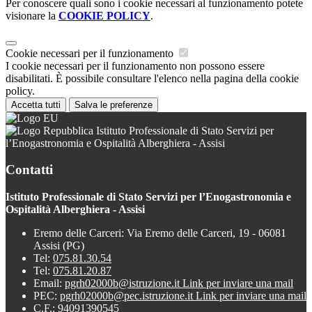
Per conoscere quali sono i cookie necessari al funzionamento potete
visionare la
COOKIE POLICY
.
Cookie necessari per il funzionamento
I cookie necessari per il funzionamento non possono essere
disabilitati. È possibile consultare l'elenco nella pagina della cookie
policy.
Accetta tutti
Salva le preferenze
Istituto Professionale di Stato Servizi per
l’Enogastronomia e Ospitalità Alberghiera - Assisi
Contatti
Istituto Professionale di Stato Servizi per l’Enogastronomia e
Ospitalità Alberghiera - Assisi
Eremo delle Carceri: Via Eremo delle Carceri, 19 - 06081
Assisi (PG)
Tel:
075.81.30.54
Tel:
075.81.20.87
Email:
pgrh02000b@istruzione.it
Link per inviare una mail
PEC:
pgrh02000b@pec.istruzione.it
Link per inviare una mail
C.F.: 94091390545