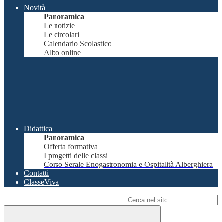
Novità
Panoramica
Le notizie
Le circolari
Calendario Scolastico
Albo online
Didattica
Panoramica
Offerta formativa
I progetti delle classi
Corso Serale Enogastronomia e Ospitalità Alberghiera
Contatti
ClasseViva
Campo di ricerca per le pagine del sito