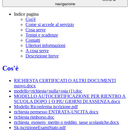
navigazione
Indice pagina
Cos'è
Come si accede al servizio
Cosa serve
Tempi e scadenze
Contatti
Ulteriori informazioni
A cosa serve
Descrizione breve
Cos'è
RICHIESTA CERTIFICATI O ALTRI DOCUMENTI
nuovo.docx
modello+richiesta+nulla+osta (1).doc
MODELLO AUTOCERTIFICAZIONE PER RIENTRO A
SCUOLA DOPO 1 O PIU GIORNI DI ASSENZA.docx
Modello Riconferma iscrizione.pdf
richiesta permesso ENTRATA-USCITA.docx
richiesta rimborso.doc
richiesta_esonero_merito o reddito_tasse scolastiche.docx
Sk-iscrizioneEsamiStato.pdf