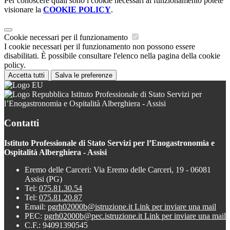
Per conoscere quali sono i cookie necessari al funzionamento potete
visionare la
COOKIE POLICY
.
Cookie necessari per il funzionamento
I cookie necessari per il funzionamento non possono essere
disabilitati. È possibile consultare l'elenco nella pagina della cookie
policy.
Accetta tutti
Salva le preferenze
Istituto Professionale di Stato Servizi per
l’Enogastronomia e Ospitalità Alberghiera - Assisi
Contatti
Istituto Professionale di Stato Servizi per l’Enogastronomia e
Ospitalità Alberghiera - Assisi
Eremo delle Carceri: Via Eremo delle Carceri, 19 - 06081
Assisi (PG)
Tel:
075.81.30.54
Tel:
075.81.20.87
Email:
pgrh02000b@istruzione.it
Link per inviare una mail
PEC:
pgrh02000b@pec.istruzione.it
Link per inviare una mail
C.F.: 94091390545