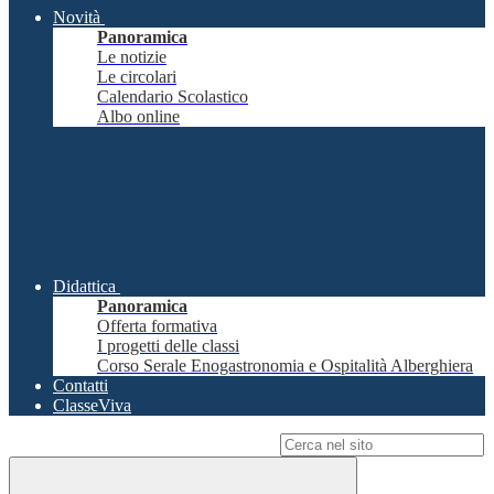
Novità
Panoramica
Le notizie
Le circolari
Calendario Scolastico
Albo online
Didattica
Panoramica
Offerta formativa
I progetti delle classi
Corso Serale Enogastronomia e Ospitalità Alberghiera
Contatti
ClasseViva
Campo di ricerca per le pagine del sito