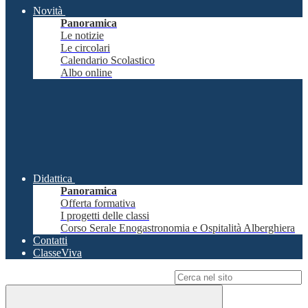
Novità
Panoramica
Le notizie
Le circolari
Calendario Scolastico
Albo online
Didattica
Panoramica
Offerta formativa
I progetti delle classi
Corso Serale Enogastronomia e Ospitalità Alberghiera
Contatti
ClasseViva
Campo di ricerca per le pagine del sito