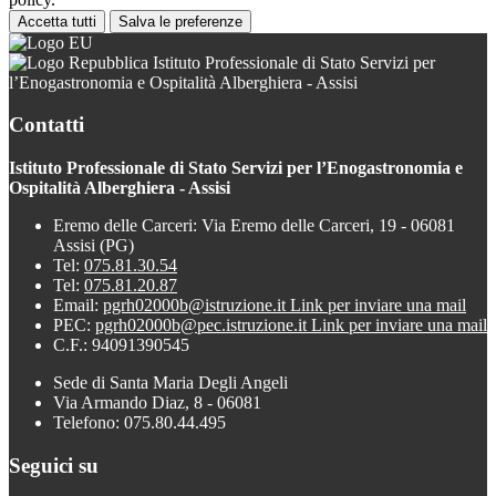
Accetta tutti
Salva le preferenze
Istituto Professionale di Stato Servizi per
l’Enogastronomia e Ospitalità Alberghiera - Assisi
Contatti
Istituto Professionale di Stato Servizi per l’Enogastronomia e
Ospitalità Alberghiera - Assisi
Eremo delle Carceri: Via Eremo delle Carceri, 19 - 06081
Assisi (PG)
Tel:
075.81.30.54
Tel:
075.81.20.87
Email:
pgrh02000b@istruzione.it
Link per inviare una mail
PEC:
pgrh02000b@pec.istruzione.it
Link per inviare una mail
C.F.: 94091390545
Sede di Santa Maria Degli Angeli
Via Armando Diaz, 8 - 06081
Telefono: 075.80.44.495
Seguici su