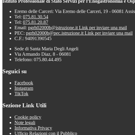
Istituto Professionale di Stato Servizi per l’Enogastronomia e Ospi
Eremo delle Carceri: Via Eremo delle Carceri, 19 - 06081 Assi
Tel:
075.81.30.54
Tel:
075.81.20.87
Email:
pgrh02000b@istruzione.it
Link per inviare una mail
PEC:
pgrh02000b@pec.istruzione.it
Link per inviare una mail
C.F.: 94091390545
Sede di Santa Maria Degli Angeli
Via Armando Diaz, 8 - 06081
Telefono: 075.80.44.495
Seguici su
Facebook
Instagram
TikTok
Sezione Link Utili
Cookie policy
Note legali
Informativa Privacy
Ufficio Relazioni con il Pubblico