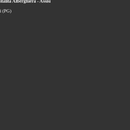
talità Alberghiera - Assisi
si (PG)