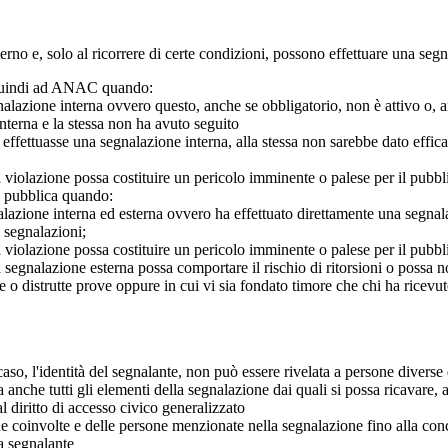
 interno e, solo al ricorrere di certe condizioni, possono effettuare una s
o quindi ad ANAC quando:
gnalazione interna ovvero questo, anche se obbligatorio, non è attivo o, 
nterna e la stessa non ha avuto seguito
e effettuasse una segnalazione interna, alla stessa non sarebbe dato eff
 violazione possa costituire un pericolo imminente o palese per il pubbl
e pubblica quando:
azione interna ed esterna ovvero ha effettuato direttamente una segnalazio
e segnalazioni;
 violazione possa costituire un pericolo imminente o palese per il pubbli
 segnalazione esterna possa comportare il rischio di ritorsioni o possa n
 o distrutte prove oppure in cui vi sia fondato timore che chi ha ricevut
so, l'identità del segnalante, non può essere rivelata a persone diverse 
nche tutti gli elementi della segnalazione dai quali si possa ricavare, 
al diritto di accesso civico generalizzato
one coinvolte e delle persone menzionate nella segnalazione fino alla con
a segnalante