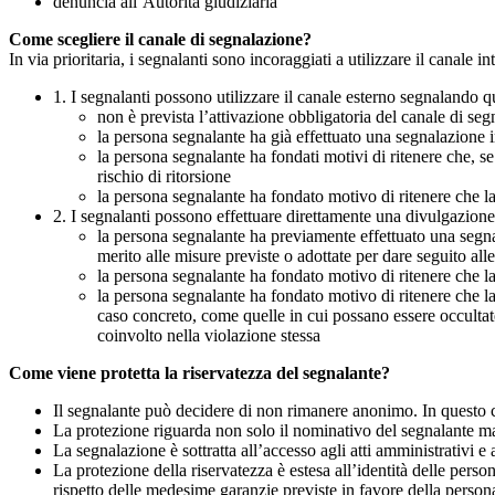
denuncia all’Autorità giudiziaria
Come scegliere il canale di segnalazione?
In via prioritaria, i segnalanti sono incoraggiati a utilizzare il canale
1. I segnalanti possono utilizzare il canale esterno segnaland
non è prevista l’attivazione obbligatoria del canale di se
la persona segnalante ha già effettuato una segnalazione i
la persona segnalante ha fondati motivi di ritenere che, s
rischio di ritorsione
la persona segnalante ha fondato motivo di ritenere che la
2. I segnalanti possono effettuare direttamente una divulgazion
la persona segnalante ha previamente effettuato una segnal
merito alle misure previste o adottate per dare seguito all
la persona segnalante ha fondato motivo di ritenere che la
la persona segnalante ha fondato motivo di ritenere che la
caso concreto, come quelle in cui possano essere occultate
coinvolto nella violazione stessa
Come viene protetta la riservatezza del segnalante?
Il segnalante può decidere di non rimanere anonimo. In questo ca
La protezione riguarda non solo il nominativo del segnalante ma a
La segnalazione è sottratta all’accesso agli atti amministrativi e 
La protezione della riservatezza è estesa all’identità delle pers
rispetto delle medesime garanzie previste in favore della person