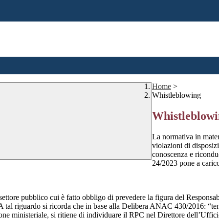
Home
>
Whistleblowing
Whistleblow
La normativa in mater
violazioni di disposiz
conoscenza e riconduc
24/2023 pone a carico 
 settore pubblico cui è fatto obbligo di prevedere la figura del Respon
 A tal riguardo si ricorda che in base alla Delibera ANAC 430/2016: “tenu
ne ministeriale, si ritiene di individuare il RPC nel Direttore dell’Uffici