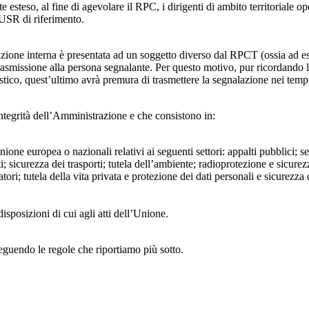
 esteso, al fine di agevolare il RPC, i dirigenti di ambito territoriale o
’USR di riferimento.
azione interna è presentata ad un soggetto diverso dal RPCT (ossia ad ese
trasmissione alla persona segnalante. Per questo motivo, pur ricordand
lastico, quest’ultimo avrà premura di trasmettere la segnalazione nei tem
ntegrità dell’Amministrazione e che consistono in:
Unione europea o nazionali relativi ai seguenti settori: appalti pubblici; s
; sicurezza dei trasporti; tutela dell’ambiente; radioprotezione e sicurez
ri; tutela della vita privata e protezione dei dati personali e sicurezza de
isposizioni di cui agli atti dell’Unione.
seguendo le regole che riportiamo più sotto.