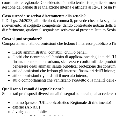
coordinatore regionale. Considerato l’ambito territoriale particolarmente
gestione del canale di segnalazione interna è affidata al RPCT ossia l
Cosa succede se scrivo direttamente alla scuola?
Il D. Lgs. 24/2023, all’articolo 4, comma 6, prevede che, se la segnal
ricevimento, al soggetto competente, dando contestuale notizia della 
di riferimento, qualora il segnalante scrivesse al presente Istituto Sco
Cosa si può segnalare?
Comportamenti, atti od omissioni che ledono l’interesse pubblico o l’i
illeciti amministrativi, contabili, civili o penali;
illeciti che rientrano nell’ambito di applicazione degli atti dell’
finanziamento del terrorismo; sicurezza e conformità dei prodotti
benessere degli animali; salute pubblica; protezione dei consumato
atti od omissioni che ledono gli interessi finanziari dell’Unione;
atti od omissioni riguardanti il mercato interno;
atti o comportamenti che vanificano l’oggetto o la finalità delle d
Quali sono i canali di segnalazione?
Sono stati predisposti diversi canali di segnalazione ai quai accedere 
interno (presso l’Ufficio Scolastico Regionale di riferimento)
esterno (ANAC)
divulgazione pubblica