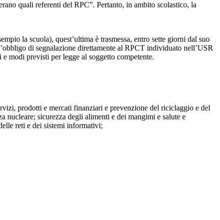
perano quali referenti del RPC”. Pertanto, in ambito scolastico, la
mpio la scuola), quest’ultima è trasmessa, entro sette giorni dal suo
o l’obbligo di segnalazione direttamente al RPCT individuato nell’USR
pi e modi previsti per legge al soggetto competente.
ervizi, prodotti e mercati finanziari e prevenzione del riciclaggio e del
za nucleare; sicurezza degli alimenti e dei mangimi e salute e
lle reti e dei sistemi informativi;