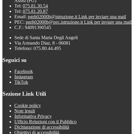
Assisi (PG)
Tel:
075.81.30.54
Tel:
075.81.20.87
Email:
pgrh02000b@istruzione.it
Link per inviare una mail
PEC:
pgrh02000b@pec.istruzione.it
Link per inviare una mail
C.F.: 94091390545
Sede di Santa Maria Degli Angeli
Via Armando Diaz, 8 - 06081
Telefono: 075.80.44.495
Seguici su
Facebook
Instagram
TikTok
Sezione Link Utili
Cookie policy
Note legali
Informativa Privacy
Ufficio Relazioni con il Pubblico
Dichiarazione di accessibilità
Obiettivi di accessibilità