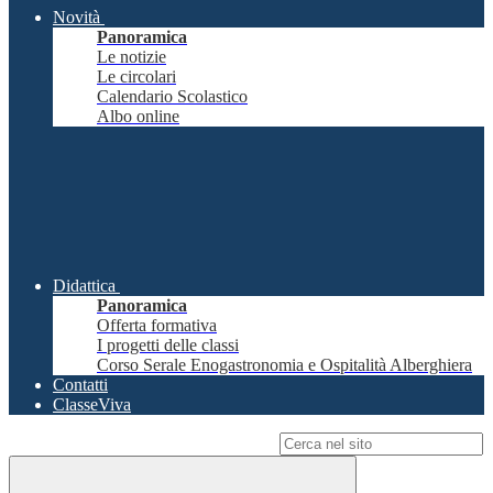
Novità
Panoramica
Le notizie
Le circolari
Calendario Scolastico
Albo online
Didattica
Panoramica
Offerta formativa
I progetti delle classi
Corso Serale Enogastronomia e Ospitalità Alberghiera
Contatti
ClasseViva
Campo di ricerca per le pagine del sito