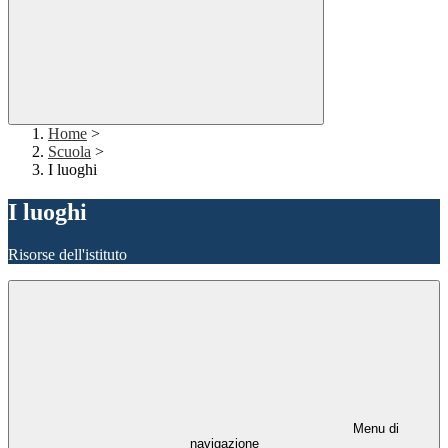
Home
>
Scuola
>
I luoghi
I luoghi
Risorse dell'istituto
Menu di
navigazione