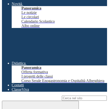
Novità
Panoramica
Le notizie
Le circolari
Calendario Scolastico
Albo online
Didattica
Panoramica
Offerta formativa
I progetti delle classi
Corso Serale Enogastronomia e Ospitalità Alberghiera
Contatti
ClasseViva
Campo di ricerca per le pagine del sito