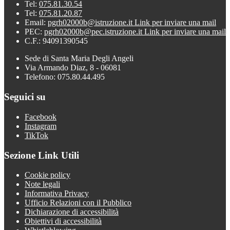
Tel:
075.81.30.54
Tel:
075.81.20.87
Email:
pgrh02000b@istruzione.it
Link per inviare una mail
PEC:
pgrh02000b@pec.istruzione.it
Link per inviare una mail
C.F.: 94091390545
Sede di Santa Maria Degli Angeli
Via Armando Diaz, 8 - 06081
Telefono: 075.80.44.495
Seguici su
Facebook
Instagram
TikTok
Sezione Link Utili
Cookie policy
Note legali
Informativa Privacy
Ufficio Relazioni con il Pubblico
Dichiarazione di accessibilità
Obiettivi di accessibilità