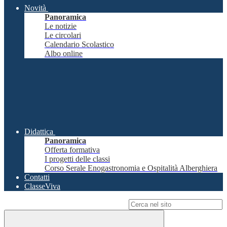
Novità
Panoramica
Le notizie
Le circolari
Calendario Scolastico
Albo online
Didattica
Panoramica
Offerta formativa
I progetti delle classi
Corso Serale Enogastronomia e Ospitalità Alberghiera
Contatti
ClasseViva
Campo di ricerca per le pagine del sito