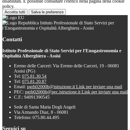
disabilitati. È possibile consultare l'elenco nella pagina della cookie
policy.
Accetta tutti
Salva le preferenze
Istituto Professionale di Stato Servizi per
l’Enogastronomia e Ospitalità Alberghiera - Assisi
Contatti
Istituto Professionale di Stato Servizi per l’Enogastronomia e
Ospitalità Alberghiera - Assisi
Eremo delle Carceri: Via Eremo delle Carceri, 19 - 06081
Assisi (PG)
Tel:
075.81.30.54
Tel:
075.81.20.87
Email:
pgrh02000b@istruzione.it
Link per inviare una mail
PEC:
pgrh02000b@pec.istruzione.it
Link per inviare una mail
C.F.: 94091390545
Sede di Santa Maria Degli Angeli
Via Armando Diaz, 8 - 06081
Telefono: 075.80.44.495
Seguici su