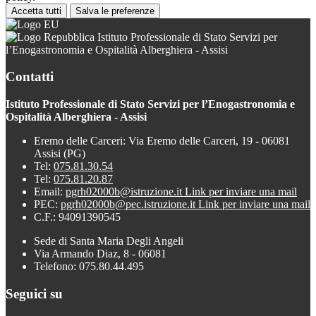
Accetta tutti
Salva le preferenze
Istituto Professionale di Stato Servizi per
l’Enogastronomia e Ospitalità Alberghiera - Assisi
Contatti
Istituto Professionale di Stato Servizi per l’Enogastronomia e
Ospitalità Alberghiera - Assisi
Eremo delle Carceri: Via Eremo delle Carceri, 19 - 06081
Assisi (PG)
Tel:
075.81.30.54
Tel:
075.81.20.87
Email:
pgrh02000b@istruzione.it
Link per inviare una mail
PEC:
pgrh02000b@pec.istruzione.it
Link per inviare una mail
C.F.: 94091390545
Sede di Santa Maria Degli Angeli
Via Armando Diaz, 8 - 06081
Telefono: 075.80.44.495
Seguici su