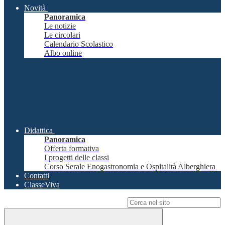
Novità
Panoramica
Le notizie
Le circolari
Calendario Scolastico
Albo online
Didattica
Panoramica
Offerta formativa
I progetti delle classi
Corso Serale Enogastronomia e Ospitalità Alberghiera
Contatti
ClasseViva
Campo di ricerca per le pagine del sito