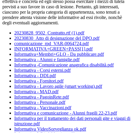
effettiva e concreta ed egli stesso possa esercitare i mezzi di tutela
previsti a suo favore in caso di lesione. Pertanto, gli interessati,
ciascuno per la propria categoria di appartenenza, sono tenuti a
prendere attenta visione delle informative ad essi rivolte, nonchè
degli eventuali aggiornamenti.
20230828_9502_Contratto.rtf (1).pdf
20230830_Atto di designazione del DPO.pdf
comunicazione_rpd_VAR-0064724.pdf
INFORMATIVA+GREEN+PASS[1].pdf
Informativa+Membri+GLO - Da pubblicare.pdf
Informativa - Alunni e famiglie.pdf
Informativa -Comunicazione anagrafica disabilità.pdf
Informativa - Corsi esterni.pdf
Informativa - DDI.pdf
Informativa - Fornitori.pdf
Informativa - Lavoro agile (smart working).pdf
Informativa - MAD.pdf
Informativa - PagoinRete.pdf
Informativa - Personale.pdf
Informativa - Vaccinazioni.pdf
Informativa e comunicazione - Alunni fragili 22-23.pdf
Informativa per il trattamento dei dati personali gite e viaggi di
istruzione.pdf
Informativa VideoSorveglianza ok.pdf