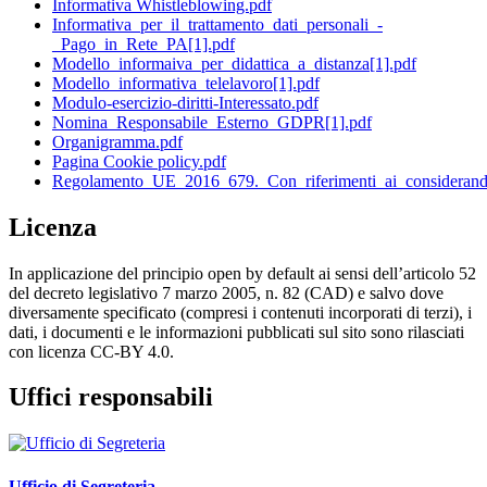
Informativa Whistleblowing.pdf
Informativa_per_il_trattamento_dati_personali_-
_Pago_in_Rete_PA[1].pdf
Modello_informaiva_per_didattica_a_distanza[1].pdf
Modello_informativa_telelavoro[1].pdf
Modulo-esercizio-diritti-Interessato.pdf
Nomina_Responsabile_Esterno_GDPR[1].pdf
Organigramma.pdf
Pagina Cookie policy.pdf
Regolamento_UE_2016_679._Con_riferimenti_ai_considerand
Licenza
In applicazione del principio open by default ai sensi dell’articolo 52
del decreto legislativo 7 marzo 2005, n. 82 (CAD) e salvo dove
diversamente specificato (compresi i contenuti incorporati di terzi), i
dati, i documenti e le informazioni pubblicati sul sito sono rilasciati
con licenza CC-BY 4.0.
Uffici responsabili
Ufficio di Segreteria