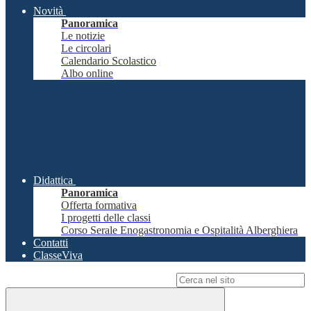
Novità
Panoramica
Le notizie
Le circolari
Calendario Scolastico
Albo online
Didattica
Panoramica
Offerta formativa
I progetti delle classi
Corso Serale Enogastronomia e Ospitalità Alberghiera
Contatti
ClasseViva
Campo di ricerca per le pagine del sito