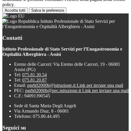
policy.
Accetta tutti
Salva le preferenze
Istituto Professionale di Stato Servizi per
l’Enogastronomia e Ospitalità Alberghiera - Assisi
Contatti
Istituto Professionale di Stato Servizi per l’Enogastronomia e
Ospitalità Alberghiera - Assisi
Eremo delle Carceri: Via Eremo delle Carceri, 19 - 06081
Assisi (PG)
Tel:
075.81.30.54
Tel:
075.81.20.87
Email:
pgrh02000b@istruzione.it
Link per inviare una mail
PEC:
pgrh02000b@pec.istruzione.it
Link per inviare una mail
C.F.: 94091390545
Sede di Santa Maria Degli Angeli
Via Armando Diaz, 8 - 06081
Telefono: 075.80.44.495
Seguici su