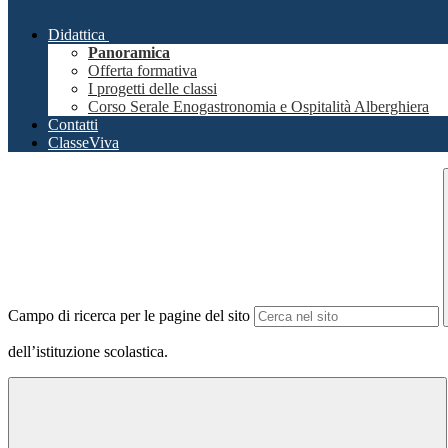
Didattica
Panoramica
Offerta formativa
I progetti delle classi
Corso Serale Enogastronomia e Ospitalità Alberghiera
Contatti
ClasseViva
Campo di ricerca per le pagine del sito
dell’istituzione scolastica.