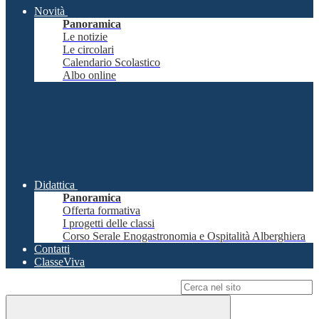
Novità
Panoramica
Le notizie
Le circolari
Calendario Scolastico
Albo online
Didattica
Panoramica
Offerta formativa
I progetti delle classi
Corso Serale Enogastronomia e Ospitalità Alberghiera
Contatti
ClasseViva
Campo di ricerca per le pagine del sito