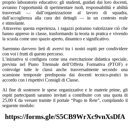
proprio laboratorio educativo: gli studenti, guidati dai loro docenti,
avranno l’opportunità di sperimentare ruoli, responsabilità e abilità
trasversali — dall’organizzazione al lavoro di squadra,
dall’accoglienza alla cura dei dettagli — in un contesto reale
e stimolante.
Attraverso questa esperienza, i ragazzi potranno valorizzare ciò che
hanno appreso in classe, trasformando la teoria in pratica e vivendo
la scuola come uno spazio aperto, dinamico e significativo.
Saremmo davvero lieti di avervi tra i nostri ospiti per condividere
con voi i frutti di questo percorso.
L’iniziativa si configura come una esercitazione didattica speciale,
prevista nel Piano Triennale dell’Offerta Formativa (PTOF) e
coinvolge tutte le classi anche trasversalmente secondo una
scansione temporale predisposta dai docenti tecnico-pratici in
accordo con i rispettivi Consigli di Classe.
Al fine di sostenere le spese organizzative e le materie prime, gli
ospiti partecipanti saranno invitati a contribuire con una quota di
25,00 € da versare tramite il portale “Pago in Rete”, compilando il
seguente modulo:
https://forms.gle/S5CB9WrXc9vnXsDfA