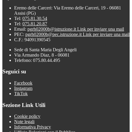
Eremo delle Carceri: Via Eremo delle Carceri, 19 - 06081
Assisi (PG)
Tel:
075.81.30.54
Tel:
075.81.20.87
Email:
pgrh02000b@istruzione.it
Link per inviare una mail
PEC:
pgrh02000b@pec.istruzione.it
Link per inviare una mail
C.F.: 94091390545
Sede di Santa Maria Degli Angeli
Via Armando Diaz, 8 - 06081
Telefono: 075.80.44.495
Seguici su
Facebook
Instagram
TikTok
Sezione Link Utili
Cookie policy
Note legali
Informativa Privacy