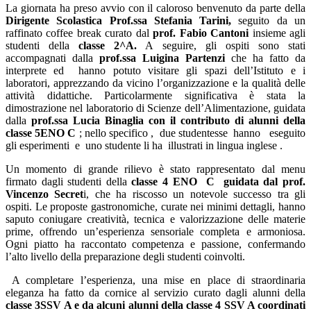
La giornata ha preso avvio con il caloroso benvenuto da parte della
Dirigente Scolastica Prof.ssa Stefania Tarini,
seguito da un
raffinato coffee break curato dal
prof. Fabio Cantoni
insieme agli
studenti della
classe 2^A.
A seguire, gli ospiti sono stati
accompagnati dalla
prof.ssa Luigina Partenzi
che ha fatto da
interprete ed
hanno potuto visitare gli spazi dell’Istituto e i
laboratori, apprezzando da vicino l’organizzazione e la qualità delle
attività didattiche. Particolarmente significativa è stata la
dimostrazione nel laboratorio di Scienze dell’Alimentazione, guidata
dalla
prof.ssa Lucia Binaglia con il contributo di alunni della
classe 5ENO C
; nello specifico ,
due studentesse
hanno
eseguito
gli esperimenti
e
uno studente li ha
illustrati in lingua inglese .
Un momento di grande rilievo è stato rappresentato dal menu
firmato dagli studenti della
classe 4 ENO
C
guidata dal prof.
Vincenzo Secret
i, che ha riscosso un notevole successo tra gli
ospiti. Le proposte gastronomiche, curate nei minimi dettagli, hanno
saputo coniugare creatività, tecnica e valorizzazione delle materie
prime, offrendo un’esperienza sensoriale completa e armoniosa.
Ogni piatto ha raccontato competenza e passione, confermando
l’alto livello della preparazione degli studenti coinvolti.
A completare l’esperienza, una mise en place di straordinaria
eleganza ha fatto da cornice al servizio curato dagli alunni della
classe 3SSV A e da alcuni alunni della classe 4 SSV A coordinati