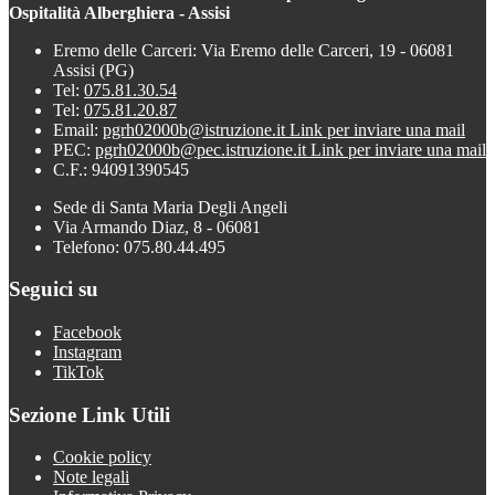
Ospitalità Alberghiera - Assisi
Eremo delle Carceri: Via Eremo delle Carceri, 19 - 06081
Assisi (PG)
Tel:
075.81.30.54
Tel:
075.81.20.87
Email:
pgrh02000b@istruzione.it
Link per inviare una mail
PEC:
pgrh02000b@pec.istruzione.it
Link per inviare una mail
C.F.: 94091390545
Sede di Santa Maria Degli Angeli
Via Armando Diaz, 8 - 06081
Telefono: 075.80.44.495
Seguici su
Facebook
Instagram
TikTok
Sezione Link Utili
Cookie policy
Note legali