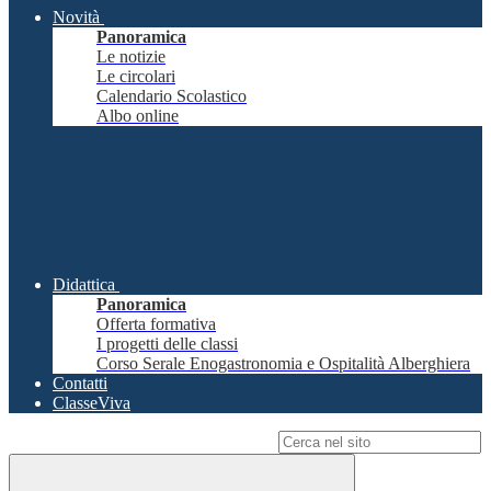
Novità
Panoramica
Le notizie
Le circolari
Calendario Scolastico
Albo online
Didattica
Panoramica
Offerta formativa
I progetti delle classi
Corso Serale Enogastronomia e Ospitalità Alberghiera
Contatti
ClasseViva
Campo di ricerca per le pagine del sito