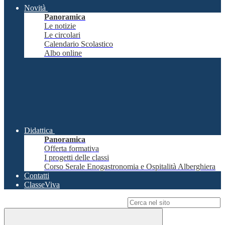
Novità
Panoramica
Le notizie
Le circolari
Calendario Scolastico
Albo online
Didattica
Panoramica
Offerta formativa
I progetti delle classi
Corso Serale Enogastronomia e Ospitalità Alberghiera
Contatti
ClasseViva
Campo di ricerca per le pagine del sito