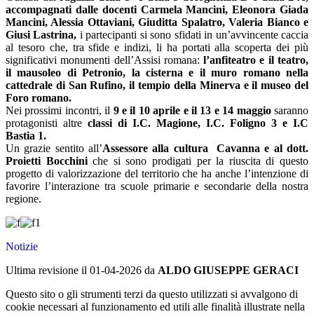
accompagnati dalle docenti Carmela Mancini, Eleonora Giada
Mancini, Alessia Ottaviani, Giuditta Spalatro, Valeria Bianco e
Giusi Lastrina,
i partecipanti si sono sfidati in un’avvincente caccia
al tesoro che, tra sfide e indizi, li ha portati alla scoperta dei più
significativi monumenti dell’Assisi romana:
l’anfiteatro e il teatro,
il mausoleo di Petronio, la cisterna e il muro romano nella
cattedrale di San Rufino, il tempio della Minerva e il museo del
Foro romano.
Nei prossimi incontri, il
9 e il 10 aprile e il 13 e 14 maggio
saranno
protagonisti altre
classi di I.C. Magione, I.C. Foligno 3 e I.C
Bastia 1.
Un grazie sentito all’
Assessore alla cultura Cavanna e al dott.
Proietti Bocchini
che si sono prodigati per la riuscita di questo
progetto di valorizzazione del territorio che ha anche l’intenzione di
favorire l’interazione tra scuole primarie e secondarie della nostra
regione.
Notizie
Ultima revisione il 01-04-2026 da
ALDO GIUSEPPE GERACI
Questo sito o gli strumenti terzi da questo utilizzati si avvalgono di
cookie necessari al funzionamento ed utili alle finalità illustrate nella