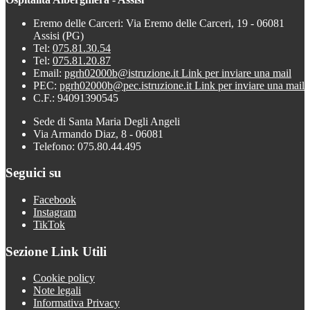
Eremo delle Carceri: Via Eremo delle Carceri, 19 - 06081
Assisi (PG)
Tel:
075.81.30.54
Tel:
075.81.20.87
Email:
pgrh02000b@istruzione.it
Link per inviare una mail
PEC:
pgrh02000b@pec.istruzione.it
Link per inviare una mail
C.F.: 94091390545
Sede di Santa Maria Degli Angeli
Via Armando Diaz, 8 - 06081
Telefono: 075.80.44.495
Seguici su
Facebook
Instagram
TikTok
Sezione Link Utili
Cookie policy
Note legali
Informativa Privacy