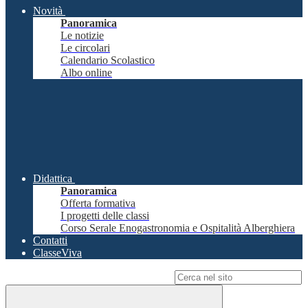
Novità
Panoramica
Le notizie
Le circolari
Calendario Scolastico
Albo online
Didattica
Panoramica
Offerta formativa
I progetti delle classi
Corso Serale Enogastronomia e Ospitalità Alberghiera
Contatti
ClasseViva
Campo di ricerca per le pagine del sito