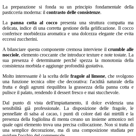
La preparazione si fonda su un principio fondamentale della
pasticceria moderna: il
contrasto delle consistenze
.
La
panna cotta al cocco
presenta una struttura compatta ma
delicata, indice di una corretta gestione della gelificazione. Il cocco
conferisce morbidezza aromatica e una dolcezza elegante che evita
eccessi zuccherini.
A bilanciare questa componente cremosa interviene il
crumble alle
nocciole
, elemento croccante che introduce texture e note tostate. La
sua presenza è determinante perché spezza la monotonia della
consistenza morbida e aggiunge profondità gustativa.
Molto interessante è la scelta delle
fragole al limone
, che svolgono
una funzione tecnica oltre che decorativa: l'acidità naturale della
frutta e degli agrumi riequilibra la grassezza della panna cotta e
pulisce il palato, rendendo il dessert fresco e mai stucchevole.
Dal punto di vista dell'impiattamento, il dolce evidenzia una
sensibilità già professionale. La disposizione delle fragole, le
pennellate di salsa al cacao, i punti di colore dati dai mirtilli e la
presenza della fogliolina di menta creano un insieme armonico nel
quale ogni elemento trova una precisa collocazione. Non si tratta di
una semplice decorazione, ma di una composizione studiata per
guidare l'occhio del commensale.