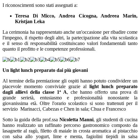
I riconoscimenti sono stati assegnati a:
Teresa Di Micco, Andrea Cicogna, Andreea Marin,
Kristjan Leka
La cerimonia ha rappresentato anche un'occasione per ribadire come
l'impegno, il rispetto degli altri, la partecipazione alla vita scolastica
e il senso di responsabilità costituiscano valori fondamentali tanto
quanto il profitto e le competenze professionali.
Un light lunch preparato dai più giovani
Al termine della premiazione gli ospiti hanno potuto condividere un
piacevole momento conviviale grazie al
light lunch preparato
dagli allievi della classe 1ª A
, che hanno offerto una prova di
grande serietà, entusiasmo e professionalità nonostante la
giovanissima età.
Oltre l'orario scolastico si sono trattenuti per il
servizio
Marinacci, Cabezas e Chen in sala; Chua e Francesco
Sotto la guida della prof.ssa
Nicoletta Manni
, gli studenti di cucina
hanno realizzato un raffinato percorso gastronomico composto da
lasagnette al ragù, filetto di maiale in crosta aromatica al pistacchio
con salsa allo yogurt, lime e menta, fagiolini tiepidi in salsa