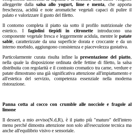
alleggerite dalla
salsa allo yogurt, lime e menta
, che apporta
freschezza, acidità e note aromatiche vegetali capaci di pulire il
palato e valorizzare il gusto del filetto.
Il contorno completa il piatto sia sotto il profilo nutrizionale che
estetico. I
fagiolini tiepidi in citronette
introducono una
componente vegetale fresca e leggermente acidula, mentre le
patate
sablé
, caratterizzate da una superficie dorata e croccante e da un
interno morbido, aggiungono consistenza e piacevolezza gustativa.
Particolarmente curata risulta infine la
presentazione del piatto
,
nella quale la disposizione ordinata delle fettine di filetto, la salsa
distribuita con regolarità e il contrasto cromatico tra carne, verdure e
patate dimostrano una già significativa attenzione all'impiattamento e
all'estetica del servizio, competenza essenziale nella moderna
ristorazione.
Panna cotta al cocco con crumble alle nocciole e fragole al
limone
Il dessert, a mio avviso(N.d,R), è il piatto più "maturo" dell'intero
menu perché dimostra attenzione non solo all'esecuzione tecnica ma
anche all'equilibrio visivo e sensoriale.