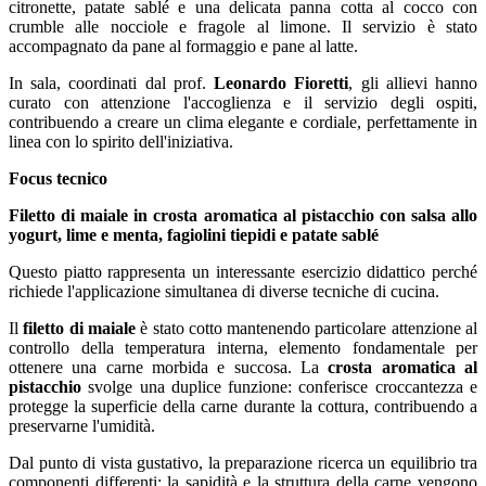
citronette, patate sablé e una delicata panna cotta al cocco con
crumble alle nocciole e fragole al limone. Il servizio è stato
accompagnato da pane al formaggio e pane al latte.
In sala, coordinati dal prof.
Leonardo Fioretti
, gli allievi hanno
curato con attenzione l'accoglienza e il servizio degli ospiti,
contribuendo a creare un clima elegante e cordiale, perfettamente in
linea con lo spirito dell'iniziativa.
Focus tecnico
Filetto di maiale in crosta aromatica al pistacchio con salsa allo
yogurt, lime e menta, fagiolini tiepidi e patate sablé
Questo piatto rappresenta un interessante esercizio didattico perché
richiede l'applicazione simultanea di diverse tecniche di cucina.
Il
filetto di maiale
è stato cotto mantenendo particolare attenzione al
controllo della temperatura interna, elemento fondamentale per
ottenere una carne morbida e succosa. La
crosta aromatica al
pistacchio
svolge una duplice funzione: conferisce croccantezza e
protegge la superficie della carne durante la cottura, contribuendo a
preservarne l'umidità.
Dal punto di vista gustativo, la preparazione ricerca un equilibrio tra
componenti differenti: la sapidità e la struttura della carne vengono