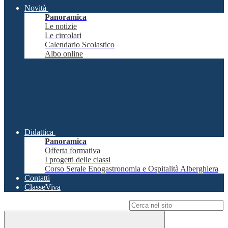
Novità
Panoramica
Le notizie
Le circolari
Calendario Scolastico
Albo online
Didattica
Panoramica
Offerta formativa
I progetti delle classi
Corso Serale Enogastronomia e Ospitalità Alberghiera
Contatti
ClasseViva
Campo di ricerca per le pagine del sito