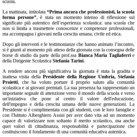
scuola.
La mattinata, intitolata
“Prima ancora che professionisti, la scuola
forma persone”
, è stata un momento intenso di riflessione sul
significato più autentico dell’esperienza scolastica: una scuola che
non si limita a trasmettere conoscenze e competenze professionali,
ma accompagna i giovani nella crescita umana, civile ed etica.
Dopo gli interventi e le testimonianze che hanno animato l’incontro,
si è giunti al momento più atteso della giornata con la consegna delle
borse di studio da parte della prof.ssa
Bianca Maria Tagliaferri
e
della Dirigente Scolastica
Stefania Tarini
.
A rendere ancora più significativa la giornata è stata la gradita e
inattesa visita della
Presidente della Regione Umbria, Stefania
Proietti
, che ha voluto portare il proprio saluto alla comunità
scolastica e ai giovani premiati. La sua presenza ha rappresentato un
importante segnale di attenzione verso il mondo della scuola e verso
un'iniziativa che pone al centro il valore dell'educazione,
dell'impegno e della crescita umana delle nuove generazioni. La
Presidente si è complimentata con gli studenti, con le loro famiglie e
con l'Istituto Alberghiero Assisi per aver dato vita ad un momento
capace di valorizzare non soltanto il merito scolastico, ma anche
quei valori di cittadinanza, responsabilità e partecipazione che
costituiscono il fondamento di una comunità educativa autentica.