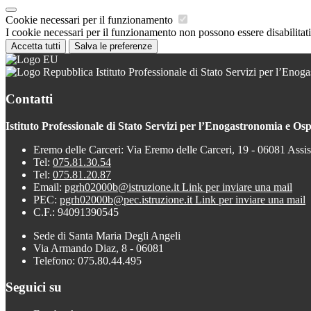
Cookie necessari per il funzionamento
I cookie necessari per il funzionamento non possono essere disabilitati.
Accetta tutti
Salva le preferenze
Istituto Professionale di Stato Servizi per l’Enoga
Contatti
Istituto Professionale di Stato Servizi per l’Enogastronomia e Ospi
Eremo delle Carceri: Via Eremo delle Carceri, 19 - 06081 Assi
Tel:
075.81.30.54
Tel:
075.81.20.87
Email:
pgrh02000b@istruzione.it
Link per inviare una mail
PEC:
pgrh02000b@pec.istruzione.it
Link per inviare una mail
C.F.: 94091390545
Sede di Santa Maria Degli Angeli
Via Armando Diaz, 8 - 06081
Telefono: 075.80.44.495
Seguici su