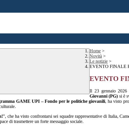
Home
>
Novità
>
Le notizie
>
EVENTO FINALE 
EVENTO FI
Il 23 gennaio 2026 p
Giovanni (PG)
si è s
ramma GAME UPI – Fondo per le politiche giovanili
, ha visto pr
culturale.
n!
”, che ha visto confrontarsi sei squadre rappresentative di Italia, 
pace di trasmettere un forte messaggio sociale.