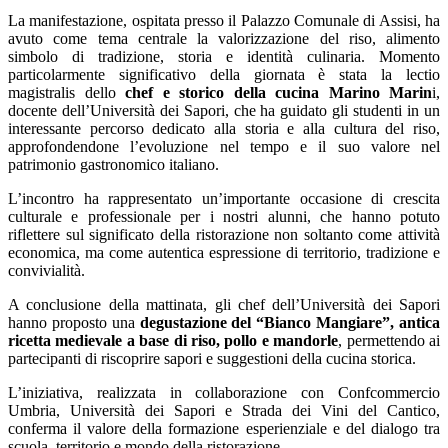
La manifestazione, ospitata presso il Palazzo Comunale di Assisi, ha
avuto come tema centrale la valorizzazione del riso, alimento
simbolo di tradizione, storia e identità culinaria. Momento
particolarmente significativo della giornata è stata la lectio
magistralis dello
chef e storico della cucina
Marino Marin
i
,
docente dell’Università dei Sapori, che ha guidato gli studenti in un
interessante percorso dedicato alla storia e alla cultura del riso,
approfondendone l’evoluzione nel tempo e il suo valore nel
patrimonio gastronomico italiano.
L’incontro ha rappresentato un’importante occasione di crescita
culturale e professionale per i nostri alunni, che hanno potuto
riflettere sul significato della ristorazione non soltanto come attività
economica, ma come autentica espressione di territorio, tradizione e
convivialità.
A conclusione della mattinata, gli chef dell’Università dei Sapori
hanno proposto una
degustazione del “Bianco Mangiare”, antica
ricetta medievale a base di riso, pollo e mandorle
, permettendo ai
partecipanti di riscoprire sapori e suggestioni della cucina storica.
L’iniziativa, realizzata in collaborazione con
Confcommercio
Umbria
,
Università dei Sapori
e
Strada dei Vini del Cantico
,
conferma il valore della formazione esperienziale e del dialogo tra
scuola, territorio e mondo della ristorazione.