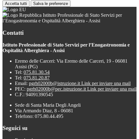
Accetta tutti
Salva le preferenze
Istituto Professionale di Stato Servizi per
l’Enogastronomia e Ospitalità Alberghiera - Assisi
Contatti
Istituto Professionale di Stato Servizi per l’Enogastronomia e
Ospitalità Alberghiera - Assisi
Eremo delle Carceri: Via Eremo delle Carceri, 19 - 06081
Assisi (PG)
Tel:
075.81.30.54
Tel:
075.81.20.87
Email:
pgrh02000b@istruzione.it
Link per inviare una mail
PEC:
pgrh02000b@pec.istruzione.it
Link per inviare una mail
C.F.: 94091390545
Sede di Santa Maria Degli Angeli
Via Armando Diaz, 8 - 06081
Telefono: 075.80.44.495
Seguici su