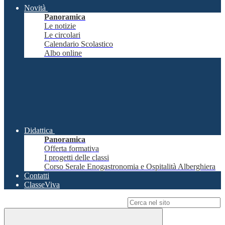
Novità
Panoramica
Le notizie
Le circolari
Calendario Scolastico
Albo online
Didattica
Panoramica
Offerta formativa
I progetti delle classi
Corso Serale Enogastronomia e Ospitalità Alberghiera
Contatti
ClasseViva
Campo di ricerca per le pagine del sito