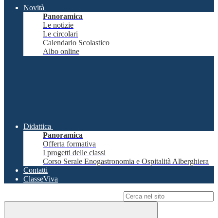
Novità
Panoramica
Le notizie
Le circolari
Calendario Scolastico
Albo online
Didattica
Panoramica
Offerta formativa
I progetti delle classi
Corso Serale Enogastronomia e Ospitalità Alberghiera
Contatti
ClasseViva
Campo di ricerca per le pagine del sito