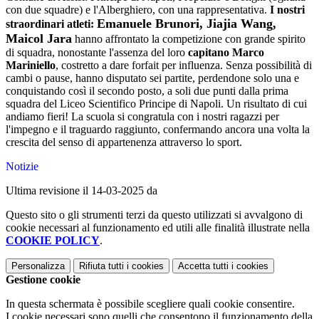
con due squadre) e l'Alberghiero, con una rappresentativa.
I nostri
Emanuele Brunori, Jiajia Wang,
straordinari atleti:
Maicol Jara
hanno affrontato la competizione con grande spirito
di squadra, nonostante l'assenza del loro
capitano Marco
Mariniello
, costretto a dare forfait per influenza. Senza possibilità di
cambi o pause, hanno disputato sei partite, perdendone solo una e
conquistando così il secondo posto, a soli due punti dalla prima
squadra del Liceo Scientifico Principe di Napoli. Un risultato di cui
andiamo fieri!
La scuola si congratula con i nostri ragazzi per
l'impegno e il traguardo raggiunto, confermando ancora una volta la
crescita del senso di appartenenza attraverso lo sport.
Notizie
Ultima revisione il 14-03-2025 da
Questo sito o gli strumenti terzi da questo utilizzati si avvalgono di
cookie necessari al funzionamento ed utili alle finalità illustrate nella
COOKIE POLICY
.
Personalizza
Rifiuta tutti
i cookies
Accetta tutti
i cookies
Gestione cookie
In questa schermata è possibile scegliere quali cookie consentire.
I cookie necessari sono quelli che consentono il funzionamento della