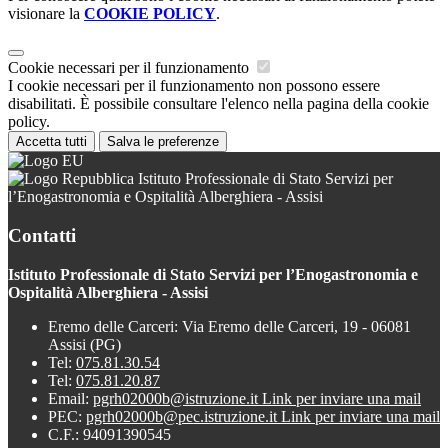
visionare la
COOKIE POLICY
.
Cookie necessari per il funzionamento
I cookie necessari per il funzionamento non possono essere
disabilitati. È possibile consultare l'elenco nella pagina della cookie
policy.
Accetta tutti
Salva le preferenze
Istituto Professionale di Stato Servizi per
l’Enogastronomia e Ospitalità Alberghiera - Assisi
Contatti
Istituto Professionale di Stato Servizi per l’Enogastronomia e
Ospitalità Alberghiera - Assisi
Eremo delle Carceri: Via Eremo delle Carceri, 19 - 06081
Assisi (PG)
Tel:
075.81.30.54
Tel:
075.81.20.87
Email:
pgrh02000b@istruzione.it
Link per inviare una mail
PEC:
pgrh02000b@pec.istruzione.it
Link per inviare una mail
C.F.: 94091390545