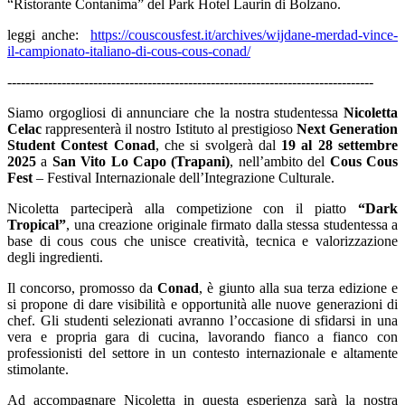
“Ristorante Contanima” del Park Hotel Laurin di Bolzano.
leggi anche:
https://couscousfest.it/archives/wijdane-merdad-vince-
il-campionato-italiano-di-cous-cous-conad/
---------------------------------------------------------------------------------
Siamo orgogliosi di annunciare che la nostra studentessa
Nicoletta
Celac
rappresenterà il nostro Istituto al prestigioso
Next Generation
Student Contest Conad
, che si svolgerà dal
19 al 28 settembre
2025
a
San Vito Lo Capo (Trapani)
, nell’ambito del
Cous Cous
Fest
– Festival Internazionale dell’Integrazione Culturale.
Nicoletta parteciperà alla competizione con il piatto
“Dark
Tropical”
, una creazione originale firmato dalla stessa studentessa a
base di cous cous che unisce creatività, tecnica e valorizzazione
degli ingredienti.
Il concorso, promosso da
Conad
, è giunto alla sua terza edizione e
si propone di dare visibilità e opportunità alle nuove generazioni di
chef. Gli studenti selezionati avranno l’occasione di sfidarsi in una
vera e propria gara di cucina, lavorando fianco a fianco con
professionisti del settore in un contesto internazionale e altamente
stimolante.
Ad accompagnare Nicoletta in questa esperienza sarà la nostra