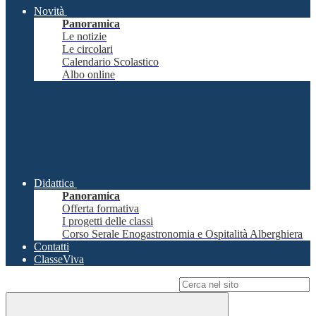
Novità
Panoramica
Le notizie
Le circolari
Calendario Scolastico
Albo online
Didattica
Panoramica
Offerta formativa
I progetti delle classi
Corso Serale Enogastronomia e Ospitalità Alberghiera
Contatti
ClasseViva
Campo di ricerca per le pagine del sito