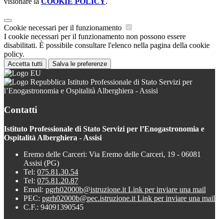
visionare la
COOKIE POLICY
.
Cookie necessari per il funzionamento
I cookie necessari per il funzionamento non possono essere
disabilitati. È possibile consultare l'elenco nella pagina della cookie
policy.
Accetta tutti
Salva le preferenze
Istituto Professionale di Stato Servizi per
l’Enogastronomia e Ospitalità Alberghiera - Assisi
Contatti
Istituto Professionale di Stato Servizi per l’Enogastronomia e
Ospitalità Alberghiera - Assisi
Eremo delle Carceri: Via Eremo delle Carceri, 19 - 06081
Assisi (PG)
Tel:
075.81.30.54
Tel:
075.81.20.87
Email:
pgrh02000b@istruzione.it
Link per inviare una mail
PEC:
pgrh02000b@pec.istruzione.it
Link per inviare una mail
C.F.: 94091390545