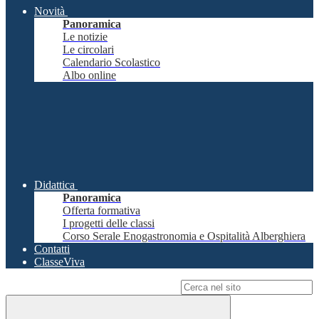
Novità
Panoramica
Le notizie
Le circolari
Calendario Scolastico
Albo online
Didattica
Panoramica
Offerta formativa
I progetti delle classi
Corso Serale Enogastronomia e Ospitalità Alberghiera
Contatti
ClasseViva
Campo di ricerca per le pagine del sito