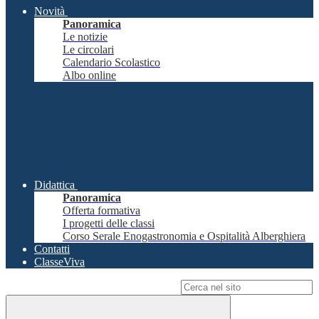
Novità
Panoramica
Le notizie
Le circolari
Calendario Scolastico
Albo online
Didattica
Panoramica
Offerta formativa
I progetti delle classi
Corso Serale Enogastronomia e Ospitalità Alberghiera
Contatti
ClasseViva
Campo di ricerca per le pagine del sito