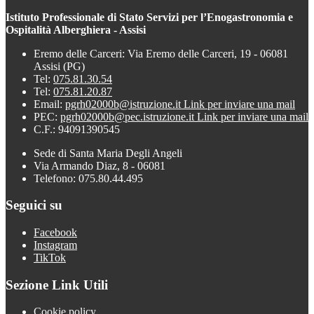
Istituto Professionale di Stato Servizi per l’Enogastronomia e
Ospitalità Alberghiera - Assisi
Eremo delle Carceri: Via Eremo delle Carceri, 19 - 06081
Assisi (PG)
Tel:
075.81.30.54
Tel:
075.81.20.87
Email:
pgrh02000b@istruzione.it
Link per inviare una mail
PEC:
pgrh02000b@pec.istruzione.it
Link per inviare una mail
C.F.: 94091390545
Sede di Santa Maria Degli Angeli
Via Armando Diaz, 8 - 06081
Telefono: 075.80.44.495
Seguici su
Facebook
Instagram
TikTok
Sezione Link Utili
Cookie policy