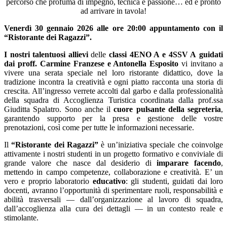
percorso che profuma di impegno, tecnica e passione… ed è pronto
ad arrivare in tavola!
Venerdì 30 gennaio 2026 alle ore 20:00
appuntamento con il
“Ristorante dei Ragazzi”.
I nostri talentuosi allievi
delle
classi 4ENO A e 4SSV A
guidati
dai proff. Carmine Franzese e Antonella Esposito
vi invitano a
vivere una serata speciale nel loro ristorante didattico, dove la
tradizione incontra la creatività e ogni piatto racconta una storia di
crescita. All’ingresso verrete accolti dal garbo e dalla professionalità
della squadra di Accoglienza Turistica coordinata dalla prof.ssa
Giuditta Spalatro.
Sono anche il
cuore pulsante della segreteria
,
garantendo supporto per la presa e gestione delle vostre
prenotazioni, così come per tutte le informazioni necessarie.
Il
“Ristorante dei Ragazzi”
è un’iniziativa speciale che coinvolge
attivamente i nostri studenti in un progetto formativo e conviviale di
grande valore che nasce dal desiderio di
imparare facendo
,
mettendo in campo competenze, collaborazione e creatività. E’ un
vero e proprio laboratorio
educativo
: gli studenti, guidati dai loro
docenti, avranno l’opportunità di sperimentare ruoli, responsabilità e
abilità trasversali — dall’organizzazione al lavoro di squadra,
dall’accoglienza alla cura dei dettagli — in un contesto reale e
stimolante.