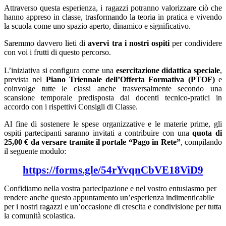
Attraverso questa esperienza, i ragazzi potranno valorizzare ciò che
hanno appreso in classe, trasformando la teoria in pratica e vivendo
la scuola come uno spazio aperto, dinamico e significativo.
Saremmo davvero lieti di
avervi tra i nostri ospiti
per condividere
con voi i frutti di questo percorso.
L’iniziativa si configura come una
esercitazione didattica speciale
,
prevista nel
Piano Triennale dell’Offerta Formativa (PTOF)
e
coinvolge tutte le classi anche trasversalmente secondo una
scansione temporale predisposta dai docenti tecnico-pratici in
accordo con i rispettivi Consigli di Classe.
Al fine di sostenere le spese organizzative e le materie prime, gli
ospiti partecipanti saranno invitati a contribuire con una
quota di
25,00 € da versare tramite il portale “Pago in Rete”
, compilando
il seguente modulo:
https://forms.gle/54rYvqnCbVE18ViD9
Confidiamo nella vostra partecipazione e nel vostro entusiasmo per
rendere anche questo appuntamento un’esperienza indimenticabile
per i nostri ragazzi e un’occasione di crescita e condivisione per tutta
la comunità scolastica.