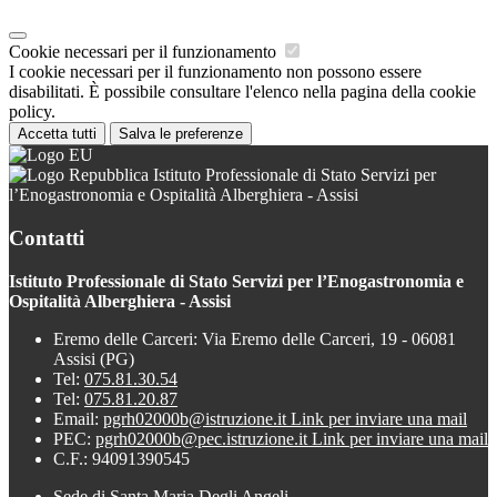
Cookie necessari per il funzionamento
I cookie necessari per il funzionamento non possono essere
disabilitati. È possibile consultare l'elenco nella pagina della cookie
policy.
Accetta tutti
Salva le preferenze
Istituto Professionale di Stato Servizi per
l’Enogastronomia e Ospitalità Alberghiera - Assisi
Contatti
Istituto Professionale di Stato Servizi per l’Enogastronomia e
Ospitalità Alberghiera - Assisi
Eremo delle Carceri: Via Eremo delle Carceri, 19 - 06081
Assisi (PG)
Tel:
075.81.30.54
Tel:
075.81.20.87
Email:
pgrh02000b@istruzione.it
Link per inviare una mail
PEC:
pgrh02000b@pec.istruzione.it
Link per inviare una mail
C.F.: 94091390545
Sede di Santa Maria Degli Angeli