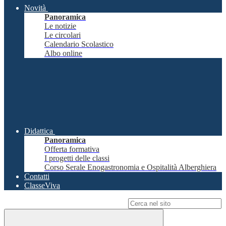
Novità
Panoramica
Le notizie
Le circolari
Calendario Scolastico
Albo online
Didattica
Panoramica
Offerta formativa
I progetti delle classi
Corso Serale Enogastronomia e Ospitalità Alberghiera
Contatti
ClasseViva
Campo di ricerca per le pagine del sito