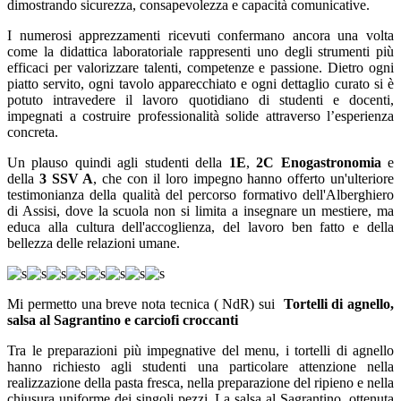
dimostrando sicurezza, consapevolezza e capacità comunicative.
I numerosi apprezzamenti ricevuti confermano ancora una volta
come la didattica laboratoriale rappresenti uno degli strumenti più
efficaci per valorizzare talenti, competenze e passione. Dietro ogni
piatto servito, ogni tavolo apparecchiato e ogni dettaglio curato si è
potuto intravedere il lavoro quotidiano di studenti e docenti,
impegnati a costruire professionalità solide attraverso l’esperienza
concreta.
Un plauso quindi agli studenti della
1E
,
2C Enogastronomia
e
della
3 SSV A
, che con il loro impegno hanno offerto un'ulteriore
testimonianza della qualità del percorso formativo dell'Alberghiero
di Assisi, dove la scuola non si limita a insegnare un mestiere, ma
educa alla cultura dell'accoglienza, del lavoro ben fatto e della
bellezza delle relazioni umane.
Mi permetto una breve nota tecnica ( NdR) sui
Tortelli di agnello,
salsa al Sagrantino e carciofi croccanti
Tra le preparazioni più impegnative del menu, i tortelli di agnello
hanno richiesto agli studenti una particolare attenzione nella
realizzazione della pasta fresca, nella preparazione del ripieno e nella
chiusura uniforme dei singoli pezzi. La salsa al Sagrantino, ottenuta