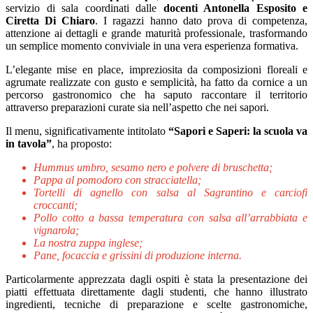
servizio di sala coordinati dalle
docenti Antonella Esposito e
Ciretta Di Chiaro
. I ragazzi hanno dato prova di competenza,
attenzione ai dettagli e grande maturità professionale, trasformando
un semplice momento conviviale in una vera esperienza formativa.
L’elegante mise en place, impreziosita da composizioni floreali e
agrumate realizzate con gusto e semplicità, ha fatto da cornice a un
percorso gastronomico che ha saputo raccontare il territorio
attraverso preparazioni curate sia nell’aspetto che nei sapori.
Il menu, significativamente intitolato
“Sapori e Saperi: la scuola va
in tavola”
, ha proposto:
Hummus umbro, sesamo nero e polvere di bruschetta;
Pappa al pomodoro con stracciatella;
Tortelli di agnello con salsa al Sagrantino e carciofi
croccanti;
Pollo cotto a bassa temperatura con salsa all’arrabbiata e
vignarola;
La nostra zuppa inglese;
Pane, focaccia e grissini di produzione interna.
Particolarmente apprezzata dagli ospiti è stata la presentazione dei
piatti effettuata direttamente dagli studenti, che hanno illustrato
ingredienti, tecniche di preparazione e scelte gastronomiche,