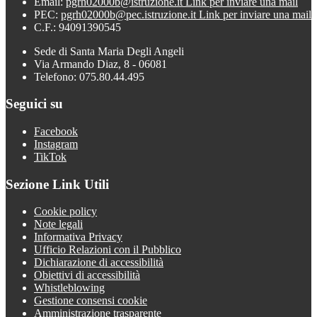
Email:
pgrh02000b@istruzione.it
Link per inviare una mail
PEC:
pgrh02000b@pec.istruzione.it
Link per inviare una mail
C.F.: 94091390545
Sede di Santa Maria Degli Angeli
Via Armando Diaz, 8 - 06081
Telefono: 075.80.44.495
Seguici su
Facebook
Instagram
TikTok
Sezione Link Utili
Cookie policy
Note legali
Informativa Privacy
Ufficio Relazioni con il Pubblico
Dichiarazione di accessibilità
Obiettivi di accessibilità
Whistleblowing
Gestione consensi cookie
Amministrazione trasparente