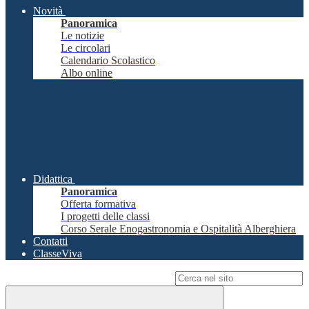
Novità
Panoramica
Le notizie
Le circolari
Calendario Scolastico
Albo online
Didattica
Panoramica
Offerta formativa
I progetti delle classi
Corso Serale Enogastronomia e Ospitalità Alberghiera
Contatti
ClasseViva
Campo di ricerca per le pagine del sito