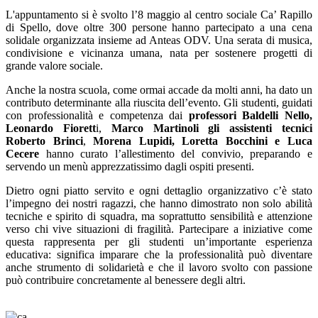
L'appuntamento si è svolto l’8 maggio al centro sociale Ca’ Rapillo
di Spello, dove oltre 300 persone hanno partecipato a una cena
solidale organizzata insieme ad
Anteas ODV
. Una serata di musica,
condivisione e vicinanza umana, nata per sostenere progetti di
grande valore sociale.
Anche la nostra scuola, come ormai accade da molti anni, ha dato un
contributo determinante alla riuscita dell’evento. Gli studenti, guidati
con professionalità e competenza dai
professori Baldelli Nello,
Leonardo Fiorett
i,
Marco Martinoli gli
assistenti tecnici
Roberto Brinci
,
Morena Lupidi, Loretta Bocchini e Luca
Cecere
hanno curato l’allestimento del convivio, preparando e
servendo un menù apprezzatissimo dagli ospiti presenti.
Dietro ogni piatto servito e ogni dettaglio organizzativo c’è stato
l’impegno dei nostri ragazzi, che hanno dimostrato non solo abilità
tecniche e spirito di squadra, ma soprattutto sensibilità e attenzione
verso chi vive situazioni di fragilità. Partecipare a iniziative come
questa rappresenta per gli studenti un’importante esperienza
educativa: significa imparare che la professionalità può diventare
anche strumento di solidarietà e che il lavoro svolto con passione
può contribuire concretamente al benessere degli altri.