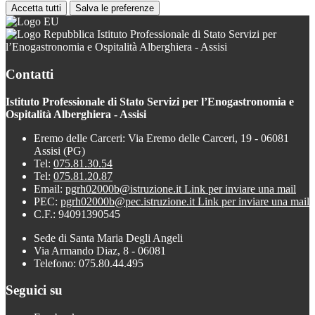
Accetta tutti
Salva le preferenze
Istituto Professionale di Stato Servizi per
l’Enogastronomia e Ospitalità Alberghiera - Assisi
Contatti
Istituto Professionale di Stato Servizi per l’Enogastronomia e
Ospitalità Alberghiera - Assisi
Eremo delle Carceri: Via Eremo delle Carceri, 19 - 06081
Assisi (PG)
Tel:
075.81.30.54
Tel:
075.81.20.87
Email:
pgrh02000b@istruzione.it
Link per inviare una mail
PEC:
pgrh02000b@pec.istruzione.it
Link per inviare una mail
C.F.: 94091390545
Sede di Santa Maria Degli Angeli
Via Armando Diaz, 8 - 06081
Telefono: 075.80.44.495
Seguici su