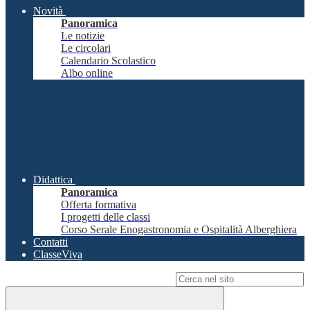
Novità
Panoramica
Le notizie
Le circolari
Calendario Scolastico
Albo online
Didattica
Panoramica
Offerta formativa
I progetti delle classi
Corso Serale Enogastronomia e Ospitalità Alberghiera
Contatti
ClasseViva
Campo di ricerca per le pagine del sito