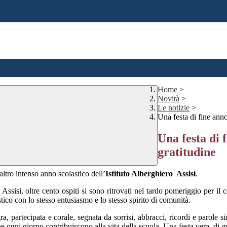
Home
>
Novità
>
Le notizie
>
Una festa di fine anno
Una festa di 
gratitudine
altro intenso anno scolastico dell’
Istituto Alberghiero Assisi
.
Assisi, oltre cento ospiti si sono ritrovati nel tardo pomeriggio per i
ico con lo stesso entusiasmo e lo stesso spirito di comunità.
 partecipata e corale, segnata da sorrisi, abbracci, ricordi e parole sin
 che ogni giorno contribuiscono alla vita della scuola. Una festa vera, d