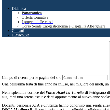
Didattica
Panoramica
Offerta formativa
I progetti delle classi
Corso Serale Enogastronomia e Ospitalità Alberghiera
Contatti
ClasseViva
Campo di ricerca per le pagine del sito
Una bellissima festa di fine anno ha chiuso, nel migliore dei modi, un 
Nella splendida cornice del
Parco Hotel La Torretta
di Petrignano di 
augurarsi una serena estate e darsi appuntamento al nuovo anno scolast
Docenti, personale ATA e dirigenza hanno condiviso una serata allegra,
DSGA
Marilena Ballarani
, insieme a tanti colleghi e collaboratori