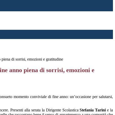
 piena di sorrisi, emozioni e gratitudine
fine anno piena di sorrisi, emozioni e
l consueto momento conviviale di fine anno: un’occasione per salutarsi,
cere. Presenti alla serata la Dirigente Scolastica
Stefania Tarini
e la
i quelle che raccontano bene il senso di appartenenza a una comunità che