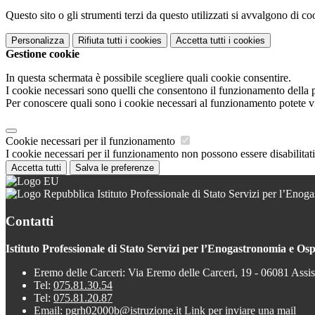
Questo sito o gli strumenti terzi da questo utilizzati si avvalgono di coo
Personalizza
Rifiuta tutti
i cookies
Accetta tutti
i cookies
Gestione cookie
In questa schermata è possibile scegliere quali cookie consentire.
I cookie necessari sono quelli che consentono il funzionamento della pi
Per conoscere quali sono i cookie necessari al funzionamento potete v
Cookie necessari per il funzionamento
I cookie necessari per il funzionamento non possono essere disabilitati.
Accetta tutti
Salva le preferenze
Istituto Professionale di Stato Servizi per l’Enoga
Contatti
Istituto Professionale di Stato Servizi per l’Enogastronomia e Ospi
Eremo delle Carceri: Via Eremo delle Carceri, 19 - 06081 Assi
Tel:
075.81.30.54
Tel:
075.81.20.87
Email:
pgrh02000b@istruzione.it
Link per inviare una mail