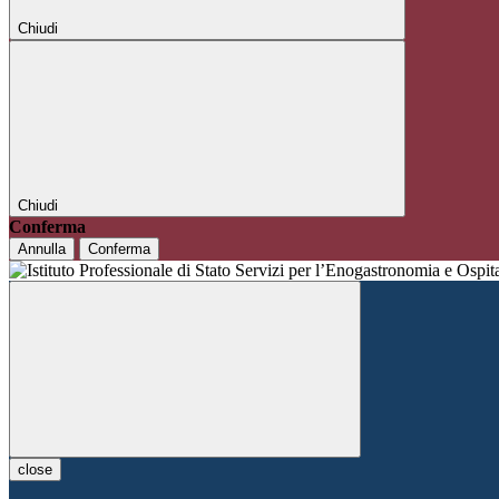
Chiudi
Chiudi
Conferma
Annulla
Conferma
close