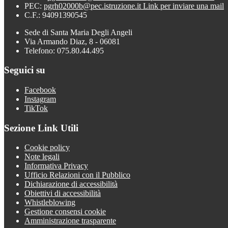
PEC:
pgrh02000b@pec.istruzione.it
Link per inviare una mail
C.F.: 94091390545
Sede di Santa Maria Degli Angeli
Via Armando Diaz, 8 - 06081
Telefono: 075.80.44.495
Seguici su
Facebook
Instagram
TikTok
Sezione Link Utili
Cookie policy
Note legali
Informativa Privacy
Ufficio Relazioni con il Pubblico
Dichiarazione di accessibilità
Obiettivi di accessibilità
Whistleblowing
Gestione consensi cookie
Amministrazione trasparente