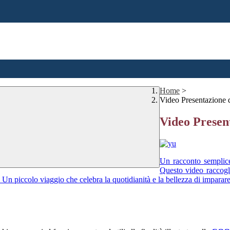
Home
>
Video Presentazione 
Video Presen
Un racconto semplice
Questo video raccoglie
 Un piccolo viaggio che celebra la quotidianità e la bellezza di imparar