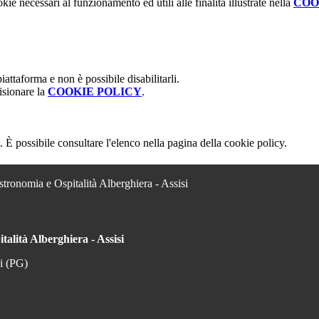
kie necessari al funzionamento ed utili alle finalità illustrate nella
COO
attaforma e non è possibile disabilitarli.
isionare la
COOKIE POLICY
.
 È possibile consultare l'elenco nella pagina della cookie policy.
stronomia e Ospitalità Alberghiera - Assisi
talità Alberghiera - Assisi
si (PG)