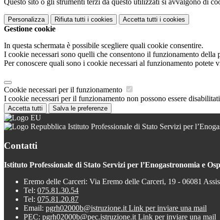
Questo sito o gli strumenti terzi da questo utilizzati si avvalgono di coo
Personalizza
Rifiuta tutti
i cookies
Accetta tutti
i cookies
Gestione cookie
In questa schermata è possibile scegliere quali cookie consentire.
I cookie necessari sono quelli che consentono il funzionamento della pi
Per conoscere quali sono i cookie necessari al funzionamento potete v
Cookie necessari per il funzionamento
I cookie necessari per il funzionamento non possono essere disabilitati.
Accetta tutti
Salva le preferenze
Istituto Professionale di Stato Servizi per l’Enoga
Contatti
Istituto Professionale di Stato Servizi per l’Enogastronomia e Ospi
Eremo delle Carceri: Via Eremo delle Carceri, 19 - 06081 Assi
Tel:
075.81.30.54
Tel:
075.81.20.87
Email:
pgrh02000b@istruzione.it
Link per inviare una mail
PEC:
pgrh02000b@pec.istruzione.it
Link per inviare una mail