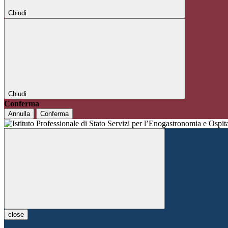
Chiudi
Chiudi
Conferma
Annulla
Conferma
close