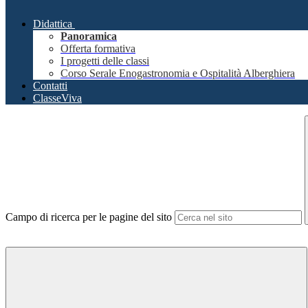
Didattica
Panoramica
Offerta formativa
I progetti delle classi
Corso Serale Enogastronomia e Ospitalità Alberghiera
Contatti
ClasseViva
Campo di ricerca per le pagine del sito