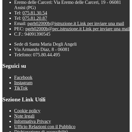
Eremo delle Carceri: Via Eremo delle Carceri, 19 - 06081
Assisi (PG)
Tel:
075.81.30.54
Tel:
075.81.20.87
Email:
pgrh02000b@istruzione.it
Link per inviare una mail
PEC:
pgrh02000b@pec.istruzione.it
Link per inviare una mail
C.F.: 94091390545
Sede di Santa Maria Degli Angeli
Via Armando Diaz, 8 - 06081
Telefono: 075.80.44.495
Seguici su
Facebook
Instagram
TikTok
Sezione Link Utili
Cookie policy
Note legali
Informativa Privacy
Ufficio Relazioni con il Pubblico
Dichiarazione di accessibilità