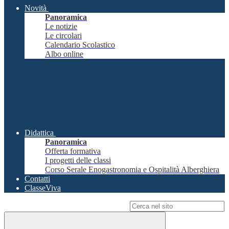
Novità
Panoramica
Le notizie
Le circolari
Calendario Scolastico
Albo online
Didattica
Panoramica
Offerta formativa
I progetti delle classi
Corso Serale Enogastronomia e Ospitalità Alberghiera
Contatti
ClasseViva
Campo di ricerca per le pagine del sito