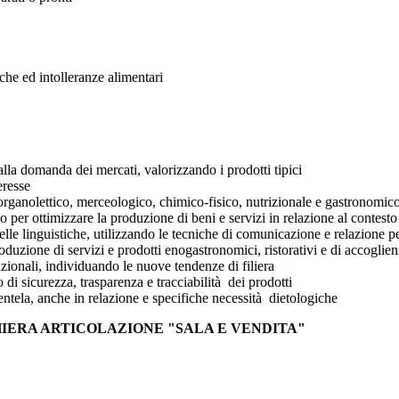
che ed intolleranze alimentari
lla domanda dei mercati, valorizzando i prodotti tipici
eresse
lo organolettico, merceologico, chimico-fisico, nutrizionale e gastronomic
 per ottimizzare la produzione di beni e servizi in relazione al contesto
elle linguistiche, utilizzando le tecniche di comunicazione e relazione pe
oduzione di servizi e prodotti enogastronomici, ristorativi e di accoglien
azionali, individuando le nuove tendenze di filiera
 di sicurezza, trasparenza e tracciabilità dei prodotti
entela, anche in relazione e specifiche necessità dietologiche
IERA ARTICOLAZIONE "SALA E VENDITA"