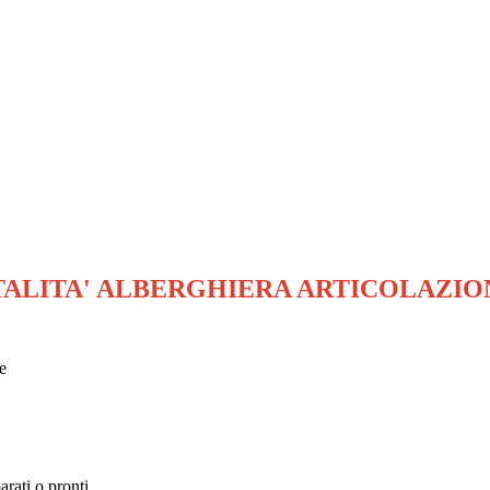
TALITA' ALBERGHIERA ARTICOLAZ
e
arati o pronti