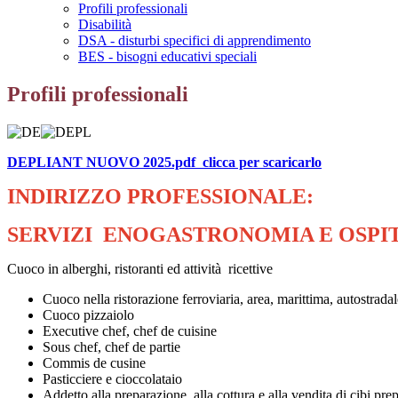
Profili professionali
Disabilità
DSA - disturbi specifici di apprendimento
BES - bisogni educativi speciali
Profili professionali
DEPLIANT NUOVO 2025.pdf clicca per scaricarlo
INDIRIZZO PROFESSIONALE:
SERVIZI ENOGASTRONOMIA E OSPI
Cuoco in alberghi, ristoranti ed attività ricettive
Cuoco nella ristorazione ferroviaria, area, marittima, autostradal
Cuoco pizzaiolo
Executive chef, chef de cuisine
Sous chef, chef de partie
Commis de cusine
Pasticciere e cioccolataio
Addetto alla preparazione, alla cottura e alla vendita di cibi prep