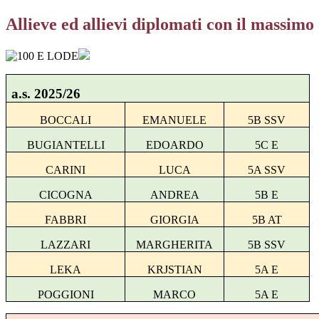
Allieve ed allievi diplomati con il massimo 
a.s. 2025/26
BOCCALI
EMANUELE
5B SSV
BUGIANTELLI
EDOARDO
5C E
CARINI
LUCA
5A SSV
CICOGNA
ANDREA
5B E
FABBRI
GIORGIA
5B AT
LAZZARI
MARGHERITA
5B SSV
LEKA
KRJSTIAN
5A E
POGGIONI
MARCO
5A E