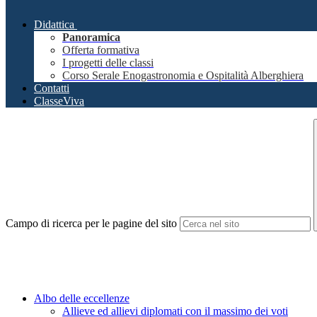
Didattica
Panoramica
Offerta formativa
I progetti delle classi
Corso Serale Enogastronomia e Ospitalità Alberghiera
Contatti
ClasseViva
Campo di ricerca per le pagine del sito
Albo delle eccellenze
Allieve ed allievi diplomati con il massimo dei voti