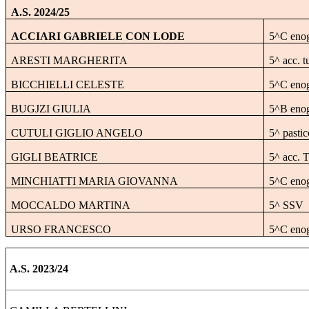
A.S. 2024/25
ACCIARI GABRIELE CON LODE
5^C eno
ARESTI MARGHERITA
5^ acc. tu
BICCHIELLI CELESTE
5^C eno
BUGJZI GIULIA
5^B eno
CUTULI GIGLIO ANGELO
5^ pastic
GIGLI BEATRICE
5^ acc. T
MINCHIATTI MARIA GIOVANNA
5^C eno
MOCCALDO MARTINA
5^ SSV
URSO FRANCESCO
5^C eno
A.S. 2023/24