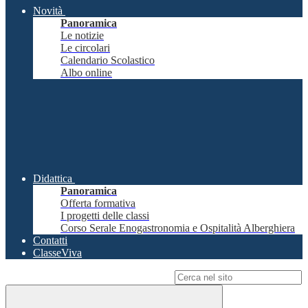
Novità
Panoramica
Le notizie
Le circolari
Calendario Scolastico
Albo online
Didattica
Panoramica
Offerta formativa
I progetti delle classi
Corso Serale Enogastronomia e Ospitalità Alberghiera
Contatti
ClasseViva
Campo di ricerca per le pagine del sito