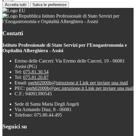
Accetta tutti
Salva le preferenze
Istituto Professionale di Stato Servizi per
l’Enogastronomia e Ospitalità Alberghiera - Assisi
Contatti
Istituto Professionale di Stato Servizi per l’Enogastronomia e
Ospitalità Alberghiera - Assisi
Eremo delle Carceri: Via Eremo delle Carceri, 19 - 06081
Assisi (PG)
Tel:
075.81.30.54
Tel:
075.81.20.87
Email:
pgrh02000b@istruzione.it
Link per inviare una mail
PEC:
pgrh02000b@pec.istruzione.it
Link per inviare una mail
C.F.: 94091390545
Sede di Santa Maria Degli Angeli
Via Armando Diaz, 8 - 06081
Telefono: 075.80.44.495
Seguici su