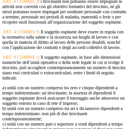
ART. 4 COMMA 2
: i tirocinanti non potranno essere impegnati in
attività non coerenti con gli obiettivi formativi del tirocinio, né gli
stessi potranno essere impiegati per sostituire personale con contratto
a termine, personale nei periodi di malattia, maternità o ferie o per
ricoprire ruoli funzionali all’organizzazione del soggetto ospitante.
ART. 4 COMMA 5
: Il soggetto ospitante deve essere in regola con
la normativa sulla salute e la sicurezza sui luoghi di lavoro e con
quella in materia di diritto al lavoro delle persone disabili, nonché
con l’applicazione dei contratti e degli accordi collettivi di lavoro.
ART. 9 COMMA 1
: Il soggetto ospitante, in base alle dimensioni
numeriche dell’unità operativa o della sede legale in cui si svolge il
tirocinio, può accogliere contemporaneamente un numero di tirocini,
siano essi curriculari o extracurriculari, entro i limiti di seguito
indicati:
a) unità con un numero compreso tra zero e cinque dipendenti a
tempo indeterminato: un tirocinante; in assenza di dipendenti il
soggetto ospitante dovrà assicurare il tutoraggio anche attraverso un
soggetto esterno in caso di rete d’imprese;
b) unità con un numero compreso tra sei e diciannove dipendenti a
tempo indeterminato: non più di due tirocinanti
contemporaneamente;
c) unità con un numero pari o superiore a venti dipendenti a tempo