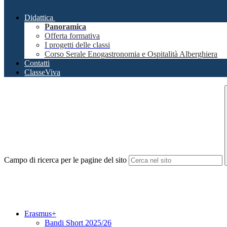
Didattica
Panoramica
Offerta formativa
I progetti delle classi
Corso Serale Enogastronomia e Ospitalità Alberghiera
Contatti
ClasseViva
Campo di ricerca per le pagine del sito
Erasmus+
Bandi Short 2025/26