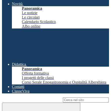
Novità
Panoramica
Le notizie
Le circolari
Calendario Scolastico
Albo online
Didattica
Panoramica
Offerta formativa
I progetti delle classi
Corso Serale Enogastronomia e Ospitalità Alberghiera
Contatti
ClasseViva
Campo di ricerca per le pagine del sito