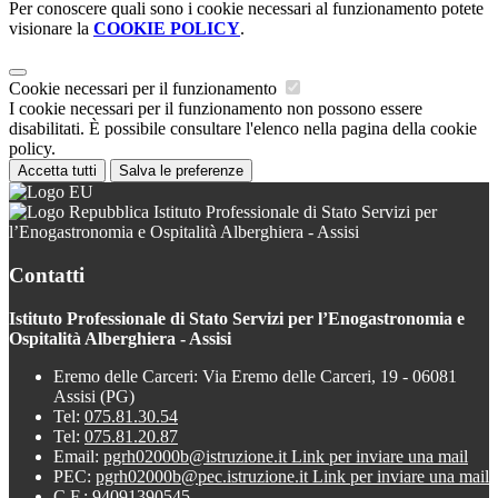
Per conoscere quali sono i cookie necessari al funzionamento potete
visionare la
COOKIE POLICY
.
Cookie necessari per il funzionamento
I cookie necessari per il funzionamento non possono essere
disabilitati. È possibile consultare l'elenco nella pagina della cookie
policy.
Accetta tutti
Salva le preferenze
Istituto Professionale di Stato Servizi per
l’Enogastronomia e Ospitalità Alberghiera - Assisi
Contatti
Istituto Professionale di Stato Servizi per l’Enogastronomia e
Ospitalità Alberghiera - Assisi
Eremo delle Carceri: Via Eremo delle Carceri, 19 - 06081
Assisi (PG)
Tel:
075.81.30.54
Tel:
075.81.20.87
Email:
pgrh02000b@istruzione.it
Link per inviare una mail
PEC:
pgrh02000b@pec.istruzione.it
Link per inviare una mail
C.F.: 94091390545