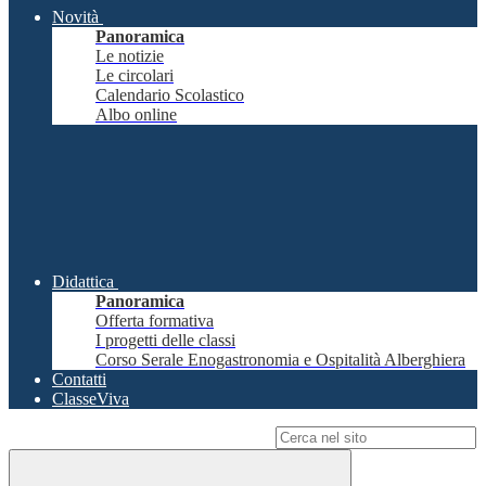
Novità
Panoramica
Le notizie
Le circolari
Calendario Scolastico
Albo online
Didattica
Panoramica
Offerta formativa
I progetti delle classi
Corso Serale Enogastronomia e Ospitalità Alberghiera
Contatti
ClasseViva
Campo di ricerca per le pagine del sito