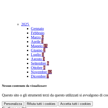
2025
Gennaio
Febbraio
Marzo
6
Aprile
3
Maggio
15
Giugno
2
Luglio
1
Agosto
3
Settembre
6
Ottobre
8
Novembre
12
Dicembre
7
Nessun contenuto da visualizzare
Questo sito o gli strumenti terzi da questo utilizzati si avvalgono di coo
Personalizza
Rifiuta tutti
i cookies
Accetta tutti
i cookies