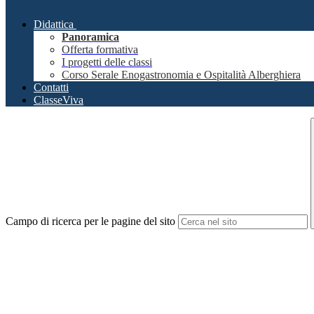
Didattica
Panoramica
Offerta formativa
I progetti delle classi
Corso Serale Enogastronomia e Ospitalità Alberghiera
Contatti
ClasseViva
Campo di ricerca per le pagine del sito