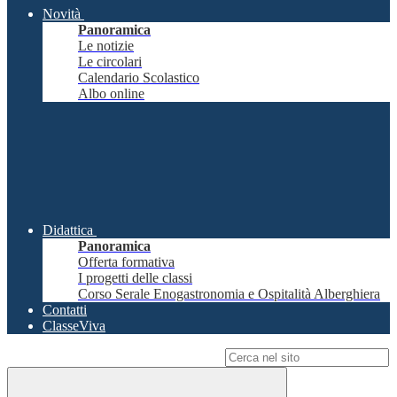
Novità
Panoramica
Le notizie
Le circolari
Calendario Scolastico
Albo online
Didattica
Panoramica
Offerta formativa
I progetti delle classi
Corso Serale Enogastronomia e Ospitalità Alberghiera
Contatti
ClasseViva
Campo di ricerca per le pagine del sito