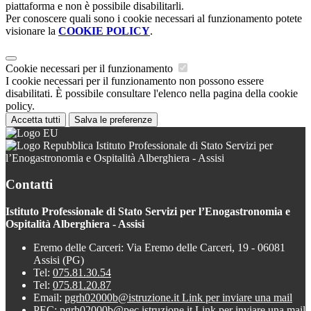
piattaforma e non è possibile disabilitarli.
Per conoscere quali sono i cookie necessari al funzionamento potete
visionare la
COOKIE POLICY
.
Cookie necessari per il funzionamento
I cookie necessari per il funzionamento non possono essere
disabilitati. È possibile consultare l'elenco nella pagina della cookie
policy.
Accetta tutti
Salva le preferenze
Istituto Professionale di Stato Servizi per
l’Enogastronomia e Ospitalità Alberghiera - Assisi
Contatti
Istituto Professionale di Stato Servizi per l’Enogastronomia e
Ospitalità Alberghiera - Assisi
Eremo delle Carceri: Via Eremo delle Carceri, 19 - 06081
Assisi (PG)
Tel:
075.81.30.54
Tel:
075.81.20.87
Email:
pgrh02000b@istruzione.it
Link per inviare una mail
PEC:
pgrh02000b@pec.istruzione.it
Link per inviare una mail