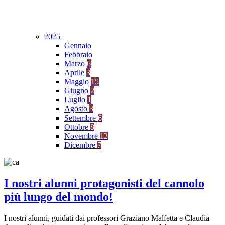
2025
Gennaio
Febbraio
Marzo
6
Aprile
3
Maggio
15
Giugno
2
Luglio
1
Agosto
3
Settembre
6
Ottobre
8
Novembre
12
Dicembre
7
I nostri alunni protagonisti del cannolo
più lungo del mondo!
I nostri alunni, guidati dai professori Graziano Malfetta e Claudia