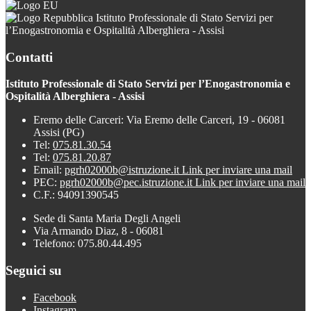
Istituto Professionale di Stato Servizi per
l’Enogastronomia e Ospitalità Alberghiera - Assisi
Contatti
Istituto Professionale di Stato Servizi per l’Enogastronomia e
Ospitalità Alberghiera - Assisi
Eremo delle Carceri: Via Eremo delle Carceri, 19 - 06081
Assisi (PG)
Tel:
075.81.30.54
Tel:
075.81.20.87
Email:
pgrh02000b@istruzione.it
Link per inviare una mail
PEC:
pgrh02000b@pec.istruzione.it
Link per inviare una mail
C.F.: 94091390545
Sede di Santa Maria Degli Angeli
Via Armando Diaz, 8 - 06081
Telefono: 075.80.44.495
Seguici su
Facebook
Instagram