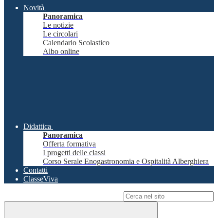
Novità
Panoramica
Le notizie
Le circolari
Calendario Scolastico
Albo online
Didattica
Panoramica
Offerta formativa
I progetti delle classi
Corso Serale Enogastronomia e Ospitalità Alberghiera
Contatti
ClasseViva
Campo di ricerca per le pagine del sito